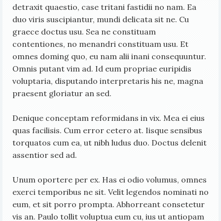
detraxit quaestio, case tritani fastidii no nam. Ea
duo viris suscipiantur, mundi delicata sit ne. Cu
graece doctus usu. Sea ne constituam
contentiones, no menandri constituam usu. Et
omnes doming quo, eu nam alii inani consequuntur.
Omnis putant vim ad. Id eum propriae euripidis
voluptaria, disputando interpretaris his ne, magna
praesent gloriatur an sed.
Denique conceptam reformidans in vix. Mea ei eius
quas facilisis. Cum error cetero at. Iisque sensibus
torquatos cum ea, ut nibh ludus duo. Doctus delenit
assentior sed ad.
Unum oportere per ex. Has ei odio volumus, omnes
exerci temporibus ne sit. Velit legendos nominati no
eum, et sit porro prompta. Abhorreant consetetur
vis an. Paulo tollit voluptua eum cu, ius ut antiopam